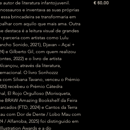
€
 autor de literatura infantojuvenil.
60,00
ossauros e inventava as suas próprias
 essa brincadeira se transformaria em
rabalhar com aquilo que mais ama. Outra
e destaca é a leitura visual de grandes
m parceria com artistas como Lulu
Pancho Sonido, 2021), Djavan – Açaí +
4) e Gilberto Gil, com quem realizou
es, 2022) e o livro de artista
lcançou, através da literatura,
ernacional. O livro Sonhozzz
ia com Silvana Tavano, venceu o Prémio
020) recebeu o Prémio Cátedra
l, El Rojo Orgulloso (Morisqueta,
 The BRAW Amazing Bookshelf da Feira
rcados (FTD, 2024) e Cantos da Terra
bo Mau com Dor de Dente / Lobo Mau com
 / Alfarroba, 2025) foi distinguido em
Illustration Awards e a do