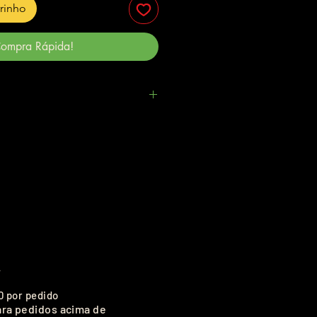
rrinho
ompra Rápida!
.
0 por pedido
ara pedidos acima de