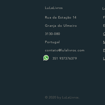
LuLaLivros
L
Rua da Estação 14
Granja do Ulmeiro
3130-080
Portugal
contato@lulalivros.com
P
351 937376379
L
© 2020 by LuLaLivros.