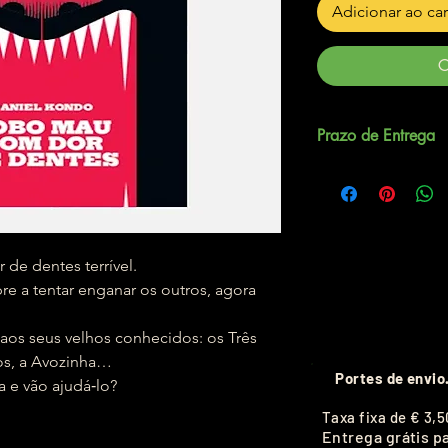
Adicionar ao ca
C
Prazo de Entrega
Até 5 dias úteis.
de dentes terrível.
re a tentar enganar os outros, agora
 aos seus velhos conhecidos: os Três
os, a Avozinha…
Portes de envio
a e vão ajudá‑lo?
T
axa fixa de
€ 3,5
Entrega grátis p