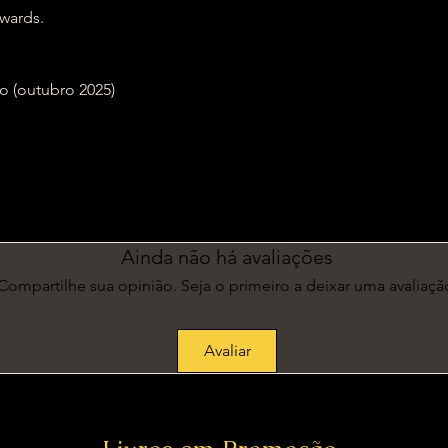
wards.
edição (outubro 2025)
Ainda não há avaliações
Compartilhe sua opinião. Seja o primeiro a deixar uma avaliaçã
Avaliar