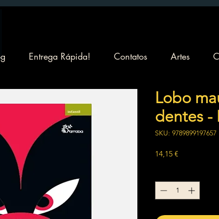
og
Entrega Rápida!
Contatos
Artes
C
Lobo ma
dentes -
SKU: 9789899197657
Preço
14,15 €
Quantidade
*