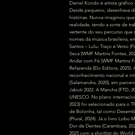
Daniel Kondo é artista gráfico e
Desde pequeno, desenhava din
histórias. Nunca imaginou que
realidade, tendo a sorte de t
vertente do seu percurso que s
nomes da música brasileira, e
Santos – Lulu: Traço e Verso (
Seca (WMF Martins Fontes, 202
Andar com Fé (WMF Martins Font
Refazenda (Elo Editora, 2025). A
reconhecimento nacional e int
(Salamandra, 2020), em parcer
Jabuti 2022. A Mancha (FTD, 2
UNESCO. No plano internaciona
2023) foi selecionado para o
de Bolonha, tal como Desemba
(Plural, 2024). Já o livro Lo
Dor de Dentes (Carambaia, 2024
2025 com a shortlist do World 