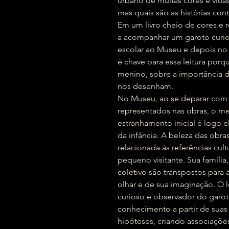
urbano de muitas cores e vidas
mas quais são as histórias co
Em um livro cheio de cores e re
a acompanhar um garoto curio
escolar ao Museu e depois no
é chave para essa leitura porqu
menino, sobre a importância do
nos desenham.
No Museu, ao se deparar com 
representados nas obras, o men
estranhamento inicial é logo 
da infância. A beleza das obra
relacionada às referências cult
pequeno visitante. Sua família
coletivo são transpostos para a
olhar e de sua imaginação. O l
curioso e observador do garot
conhecimento a partir de suas
hipóteses, criando associaçõ