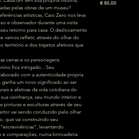
. Cada um tem sua própria história,
€
60,00
ntadas pelas obras de um museu?
ferências artísticas, Caio Zero nos leva
so e observador durante uma visita
 seu retorno para casa. O deslocamento
e vamos refletir, através do olhar do
 território e dos trajetos afetivos que
as cenas e os personagens
ino fica intrigado... Seu
elaborado com a autenticidade própria
s ganha um novo significado ao ser
urais e afetivas da vida cotidiana do
, sua vizinhança, seu mundo interior e
s pinturas e esculturas através de seu
eitor vai sendo conduzido pelo olhar
o, que vai construindo seu
 “escrevivências”, levantando
es e comparações, numa brincadeira