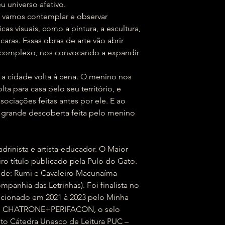
eu universo afetivo.
 vamos contemplar e observar
icas visuais, como a pintura, a escultura,
scaras. Essas obras de arte vão abrir
s complexo, nos convocando a expandir
a cidade volta à cena. O menino nos
a para casa pelo seu território, e
ociações feitas antes por ele. E ao
 grande descoberta feita pelo menino
adrinista e artista-educador. O Maior
o título publicado pela Pulo do Gato.
os, de: Rumi e Cavaleiro Macunaíma
mpanhia das Letrinhas). Foi finalista no
cionado em 2021 à 2023 pelo Minha
rso CHATRONE+PERIFACON, o selo
tuto Cátedra Unesco de Leitura PUC –