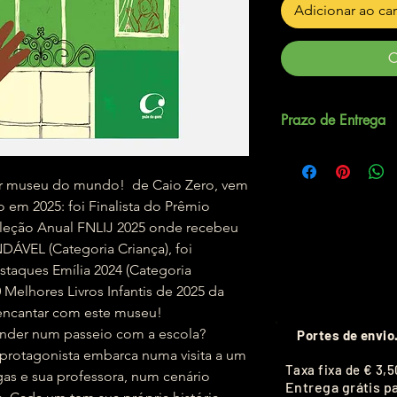
Adicionar ao ca
C
Prazo de Entrega
Até 5 dias úteis.
or museu do mundo! de Caio Zero, vem
 em 2025: foi Finalista do Prêmio
 Seleção Anual FNLIJ 2025 onde recebeu
EL (Categoria Criança), foi
taques Emília 2024 (Categoria
 Melhores Livros Infantis de 2025 da
 encantar com este museu!
nder num passeio com a escola?
Portes de envio
rotagonista embarca numa visita a um
T
axa fixa de
€ 3,5
as e sua professora, num cenário
Entrega grátis p