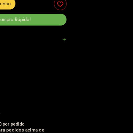
rrinho
ompra Rápida!
.
0 por pedido
ara pedidos acima de