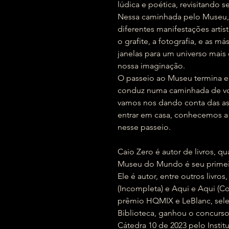
lúdica e poética, revisitando s
Nessa caminhada pelo Museu,
diferentes manifestações artíst
o grafite, a fotografia, e as má
janelas para um universo mai
nossa imaginação.
O passeio ao Museu termina e 
conduz numa caminhada de volt
vamos nos dando conta das ass
entrar em casa, conhecemos a
nesse passeio.
Caio Zero é autor de livros, qu
Museu do Mundo é seu primeir
Ele é autor, entre outros livr
(Incompleta) e Aqui e Aqui (Co
prêmio HQMIX e LeBlanc, sele
Biblioteca, ganhou o concu
Cátedra 10 de 2023 pelo Insti