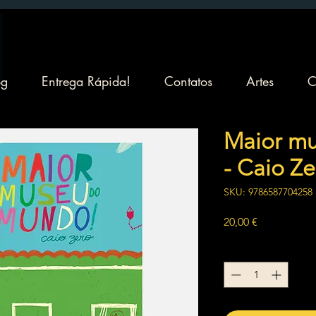
og
Entrega Rápida!
Contatos
Artes
C
Maior m
- Caio Ze
SKU: 9786587704258
Preço
20,00 €
Quantidade
*