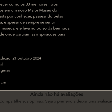
Crescer como os 30 melhores livros
 vive em um novo Maior Museu do
stá por conhecer, passeando pelas
a, e apesar de sempre se sentir
museus, ele leva no bolso da bermuda
e onde partiram as inspirações para
o; 1ª Edição; 21 outubro 2024
sil
 : ‎ 56 páginas
x 25 cm
Ainda não há avaliações
Compartilhe sua opinião. Seja o primeiro a deixar uma avaliaçã