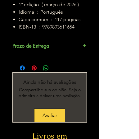
1ª edição ( março de 2026 )
Idioma ‏ : ‎ Português
Capa comum ‏ : ‎ 117 páginas
ISBN-13 ‏ : ‎ 9789893611654
Prazo de Entrega
Até 3 dias úteis.
Ainda não há avaliações
Compartilhe sua opinião. Seja o
primeiro a deixar uma avaliação.
Avaliar
Livros em