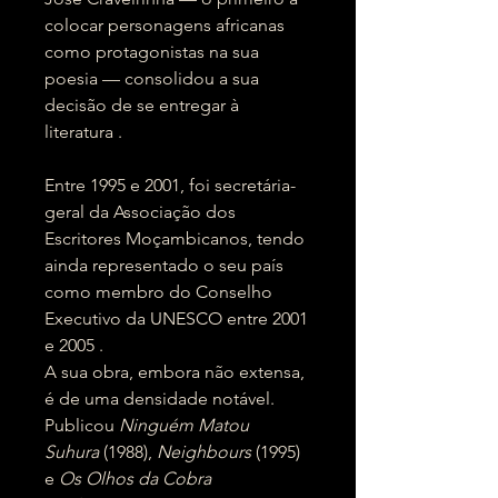
colocar personagens africanas
como protagonistas na sua
poesia — consolidou a sua
decisão de se entregar à
literatura .
Entre 1995 e 2001, foi secretária-
geral da Associação dos
Escritores Moçambicanos, tendo
ainda representado o seu país
como membro do Conselho
Executivo da UNESCO entre 2001
e 2005 .
A sua obra, embora não extensa,
é de uma densidade notável.
Publicou
Ninguém Matou
Suhura
(1988),
Neighbours
(1995)
e
Os Olhos da Cobra