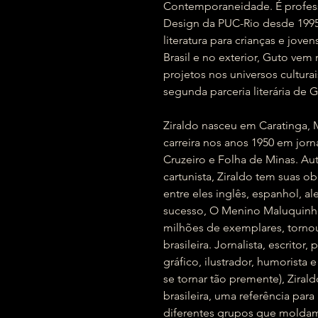
Contemporaneidade. É profes
Design da PUC-Rio desde 1995.
literatura para crianças e joven
Brasil e no exterior, Guto vem 
projetos nos universos cultura
segunda parceria literária de 
Ziraldo nasceu em Caratinga,
carreira nos anos 1950 em jorna
Cruzeiro e Folha de Minas. Autor
cartunista, Ziraldo tem suas ob
entre eles inglês, espanhol, al
sucesso, O Menino Maluquinho
milhões de exemplares, tornou-
brasileira. Jornalista, escritor, 
gráfico, ilustrador, humorista
se tornar tão premente), Zirald
brasileira, uma referência par
diferentes grupos que moldam