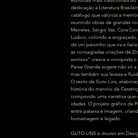
editoriais mais tradicionais do
dedicação à Literatura Brasilei
catálogo que valoriza a memóri
reunindo obras de grandes n
Meireles, Sérgio Vaz, Cora Cor
Lúdico, colorido e engraçado, 
de um peixinho que ria e fazi
às consagradas criações de Zir
sorrisos” cresce e conquista 
Peixe Grande sugere não só a 
mas também sua leveza e fluid
O texto de Guto Lins, elabora
história do menino de Caratin
compondo uma narrativa que em
idades. O projeto gráfico de 
entre palavra e imagem, cria
homenagem e legado.
GUTO LINS é doutor em Design 