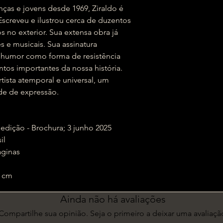
anças e jovens desde 1969, Ziraldo é
creveu e ilustrou cerca de duzentos
s no exterior. Sua extensa obra já
s e musicais. Sua assinatura
o humor como forma de resistência
tos importantes da nossa história.
tista atemporal e universal, um
de de expressão.
tora; 1ª edição - Brochura; 3 junho 2025
sil
 : ‎ 48 páginas
27.5 cm
Ainda não há avaliações
Compartilhe sua opinião. Seja o primeiro a deixar uma avaliaçã