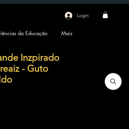
Login
iências da Educação
Mais
ande Inzpirado
reaiz - Guto
aldo