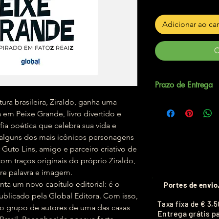
Adicionar ao ca
C
Prazo de Entrega
ra brasileira, Ziraldo, ganha uma
Até 5 dias úteis.
em Peixe Grande, livro divertido e
ia poética que celebra sua vida e
e alguns dos mais icônicos personagens
r Guto Lins, amigo e parceiro criativo de
 com traços originais do próprio Ziraldo,
re palavra e imagem.
a um novo capítulo editorial: é o
Portes de envio
 publicado pela Global Editora. Com isso,
T
axa fixa de
€ 3,5
eto grupo de autores de uma das casas
Entrega grátis p