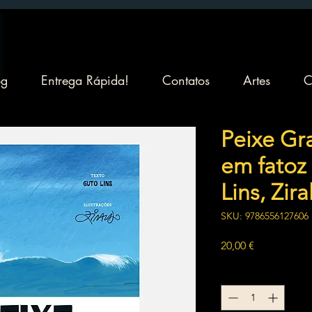
og
Entrega Rápida!
Contatos
Artes
C
Peixe Gr
em fatoz 
Lins, Zir
SKU: 9786556127606
Preço
20,00 €
Quantidade
*