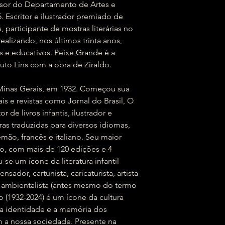
sor do Departamento de Artes e
 Escritor e ilustrador premiado de
s, participante de mostras literárias no
realizando, nos últimos trinta anos,
is e educativos. Peixe Grande é a
Guto Lins com a obra de Ziraldo.
 Minas Gerais, em 1932. Começou sua
is e revistas como Jornal do Brasil, O
 de livros infantis, ilustrador e
ras traduzidas para diversos idiomas,
emão, francês e italiano. Seu maior
, com mais de 120 edições e 4
se um ícone da literatura infantil
pensador, cartunista, caricaturista, artista
 e ambientalista (antes mesmo do termo
o (1932-2024) é um ícone da cultura
a a identidade e a memória dos
 a nossa sociedade. Presente na