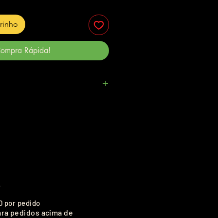
rrinho
ompra Rápida!
.
0 por pedido
ara pedidos acima de