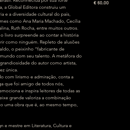
 Brasil. Reconhecida por sua forte
€
60,00
ra, a Global Editora construiu um
a e a diversidade cultural do país,
omes como Ana Maria Machado, Cecília
alina, Ruth Rocha, entre muitos outros.
o livro surpreende ao contar a história
a rir como ninguém. Repleto de alusões
aldo, o peixinho “fabricante de
o mundo com seu talento. A metáfora do
grandiosidade do autor como artista,
ez única.
do com lirismo e admiração, conta a
ga que foi amigo de todos nós,
ociona e inspira leitores de todas as
Peixe grande valoriza a combinação
ndo uma obra que é, ao mesmo tempo,
e mestre em Literatura, Cultura e