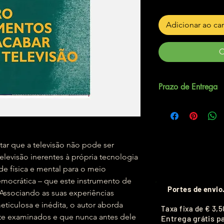
Adicionar ao ca
C
Prazo de Entrega
Até 3 dias úteis.
ntar que a televisão não pode ser
levisão inerentes à própria tecnologia
de física e mental para o meio
mocrática – que este instrumento de
Portes de envio
 Associando as suas experiências
ticulosa e inédita, o autor aborda
T
axa fixa de
€ 3,5
nte examinados e que nunca antes dele
Entrega grátis p