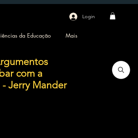
Login
iências da Educação
Mais
Argumentos
bar com a
 - Jerry Mander
o
ocional