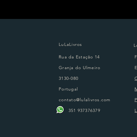
LuLaLivros
L
Rua da Estação 14
Granja do Ulmeiro
3130-080
Portugal
contato@lulalivros.com
P
351 937376379
L