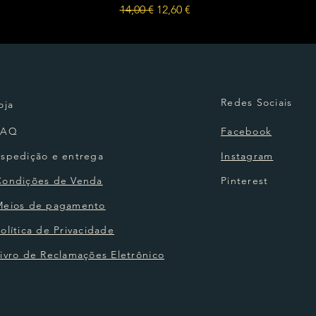
Preço normal
Preço promocional
14,00 €
12,60 €
Redes Sociais
oja
FAQ
Facebook
Espedição e entrega
Instagram
Condições de Venda
Pinterest
Meios de pagamento
olítica de Privacidade
ivro de Reclamações Eletrônico