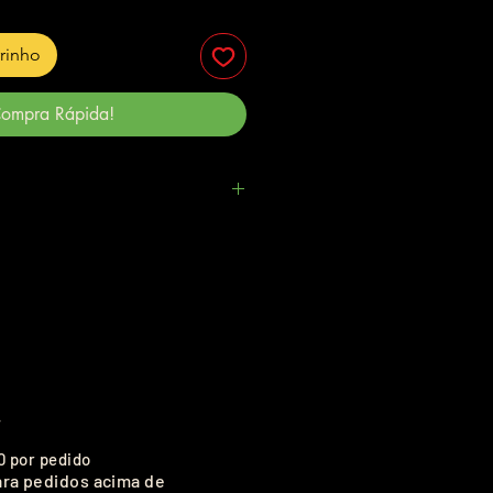
rrinho
ompra Rápida!
.
0 por pedido
ara pedidos acima de