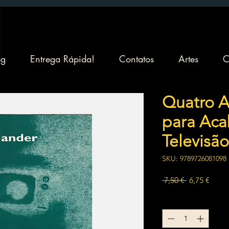
og
Entrega Rápida!
Contatos
Artes
C
Quatro 
para Aca
Televisão
SKU: 9789726081098
Preço
Preç
 7,50 € 
6,75 €
normal
prom
Quantidade
*