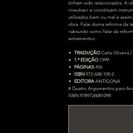
tinham sido relacionados. A i
«neutras» e constituem instr
utilizados bem ou mal é assi
obra. Falar duma reforma da t
«absurdo como falar da refo
armamento».
TRADUÇÃO
Carla Oliveira /
1.ª EDIÇÃO
1999
PÁGINAS
456
ISBN
972-608-109-2
EDITORA
ANTÍGONA
# Quatro Argumentos para Acab
ISBN 9789726081098