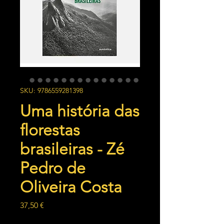
SKU: 9786559281398
Uma história das
florestas
brasileiras - Zé
Pedro de
Oliveira Costa
Preço
37,50 €