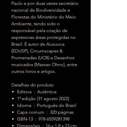
Paulo e por duas vezes secretário
nacional de Biodiversidade e
Florestas do Ministério do Meio
Ambiente, tendo sido o
responsável pela criação de
expressivas áreas protegidas no
Brasil. É autor de Aiuruoca
(EDUSP), Circumscapes &
Promenades (UCB) e Desenhos
musicados (Massao Ohno), entre
outros livros e artigos.
Detalhes do produto
Editora ‏ : ‎ Autêntica
1ª edição (31 agosto 2022)
Idioma ‏ : ‎ Português do Brasil
Capa comum ‏ : ‎ 320 páginas
ISBN-13 ‏ : ‎ 978-6559281398
Dimensões ‏ : ‎ 16 x 1.8 x 23 cm