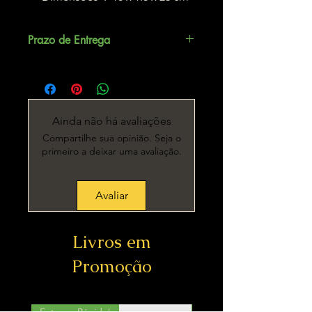
Prazo de Entrega
Até 5 dias úteis.
Ainda não há avaliações
Compartilhe sua opinião. Seja o
primeiro a deixar uma avaliação.
Avaliar
Livros em
Promoção