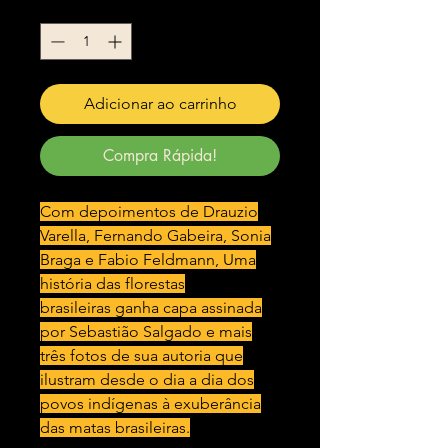
Quantidade
*
Adicionar ao carrinho
Compra Rápida!
Com depoimentos de Drauzio
Varella, Fernando Gabeira, Sonia
Braga e Fabio Feldmann, Uma
história das florestas
brasileiras ganha capa assinada
por Sebastião Salgado e mais
três fotos de sua autoria que
ilustram desde o dia a dia dos
povos indígenas à exuberância
das matas brasileiras.