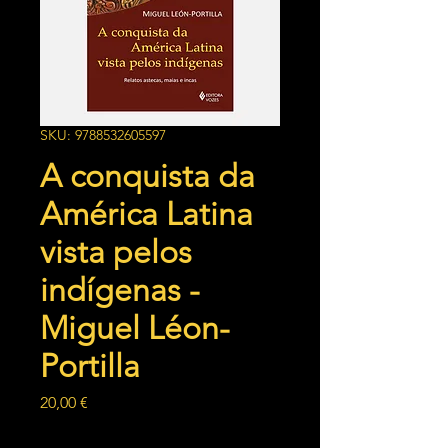
SKU: 9788532605597
A conquista da
América Latina
vista pelos
indígenas -
Miguel Léon-
Portilla
Preço
20,00 €
Quantidade
*