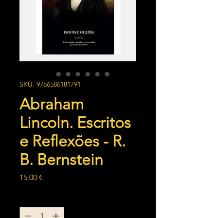
SKU: 9786586181791
Abraham
Lincoln. Escritos
e Reflexões - R.
B. Bernstein
Preço
15,00 €
Quantidade
*