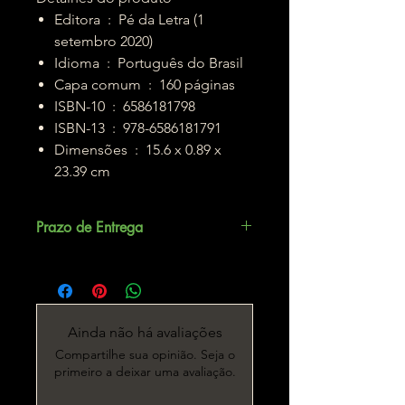
Editora ‏ : ‎ Pé da Letra (1
setembro 2020)
Idioma ‏ : ‎ Português do Brasil
Capa comum ‏ : ‎ 160 páginas
ISBN-10 ‏ : ‎ 6586181798
ISBN-13 ‏ : ‎ 978-6586181791
Dimensões ‏ : ‎ 15.6 x 0.89 x
23.39 cm
Prazo de Entrega
Até 5 dias úteis.
Ainda não há avaliações
Compartilhe sua opinião. Seja o
primeiro a deixar uma avaliação.