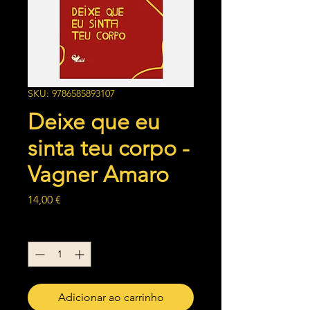
SKU: 9786585893107
Deixe que eu
sinta teu corpo -
Vagner Amaro
Preço
14,00 €
Quantidade
*
Adicionar ao carrinho