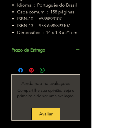
Idioma ‏ : ‎ Português do Brasil
Capa comum ‏ : ‎ 158 páginas
ISBN-10 ‏ : ‎ 6585893107
ISBN-13 ‏ : ‎ 978-6585893107
Dimensões ‏ : ‎ 14 x 1.3 x 21 cm
Prazo de Entrega
Até 5 dias úteis.
Ainda não há avaliações
Compartilhe sua opinião. Seja o
primeiro a deixar uma avaliação.
Avaliar