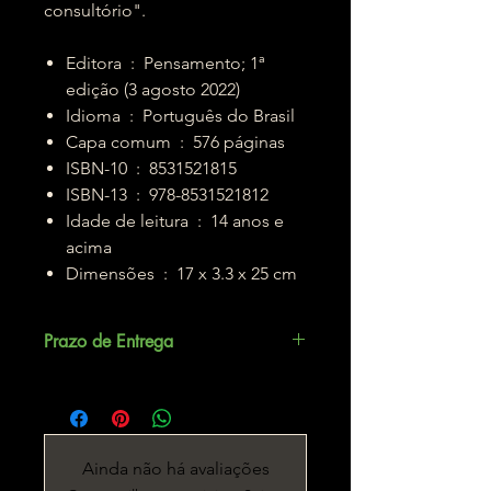
consultório".
Editora ‏ : ‎ Pensamento; 1ª
edição (3 agosto 2022)
Idioma ‏ : ‎ Português do Brasil
Capa comum ‏ : ‎ 576 páginas
ISBN-10 ‏ : ‎ 8531521815
ISBN-13 ‏ : ‎ 978-8531521812
Idade de leitura ‏ : ‎ 14 anos e
acima
Dimensões ‏ : ‎ 17 x 3.3 x 25 cm
Prazo de Entrega
Até 3 dias úteis.
Ainda não há avaliações