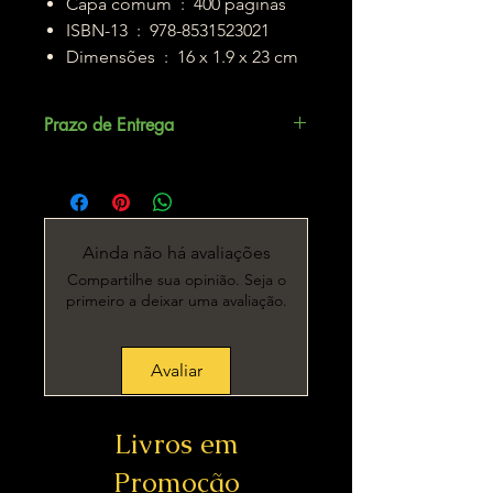
Capa comum ‏ : ‎ 400 páginas
ISBN-13 ‏ : ‎ 978-8531523021
Dimensões ‏ : ‎ 16 x 1.9 x 23 cm
Prazo de Entrega
Até 3 dias úteis.
Ainda não há avaliações
Compartilhe sua opinião. Seja o
primeiro a deixar uma avaliação.
Avaliar
Livros em
Promoção