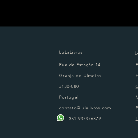
LuLaLivros
L
Rua da Estação 14
Granja do Ulmeiro
3130-080
Portugal
contato@lulalivros.com
P
351 937376379
L