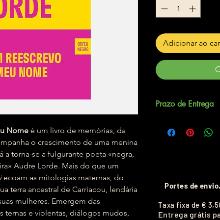
Adicionar ao ca
C
Prazo de Entrega
Até 7 dias úteis.
Meu Nome
é um livro de memórias, da
companha o crescimento de uma menina
á a torna-se a fulgurante poeta «negra,
reira» Audre Lorde. Mais do que um
i
ecoam as mitologias maternas, do
Portes de envio
a terra ancestral de Carriacou, lendária
s suas mulheres. Emergem das
T
axa fixa de
€ 3,5
ternas e violentas, diálogos mudos,
Entrega grátis p