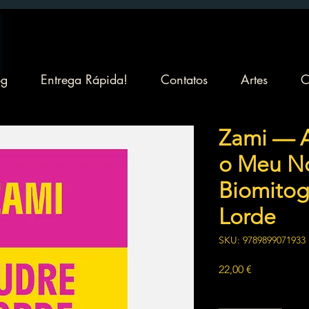
og
Entrega Rápida!
Contatos
Artes
C
Zami — A
o Meu N
Biomitog
Lorde
SKU: 9789899071933
Preço
22,00 €
Quantidade
*