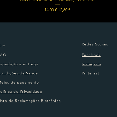
Preço normal
Preço promocional
14,00 €
12,60 €
Redes Sociais
oja
FAQ
Facebook
Espedição e entrega
Instagram
Condições de Venda
Pinterest
Meios de pagamento
olítica de Privacidade
ivro de Reclamações Eletrônico