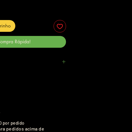
rrinho
ompra Rápida!
.
0 por pedido
ara pedidos acima de