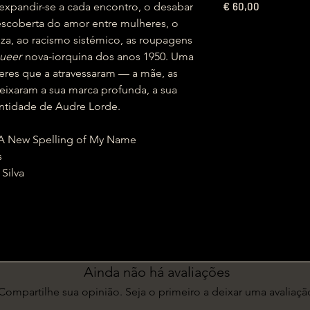
€
 expandir-se a cada encontro, o desabar
60,00
escoberta do amor entre mulheres, o
eza, ao racismo sistémico, as roupagens
ueer
nova-iorquina dos anos 1950. Uma
heres que a atravessaram — a mãe, as
eixaram a sua marca profunda, a sua
ntidade de Audre Lorde.
A New Spelling of My Name
s
 Silva
Ainda não há avaliações
Compartilhe sua opinião. Seja o primeiro a deixar uma avaliaçã