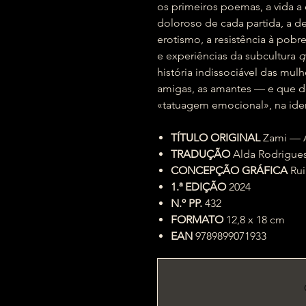
os primeiros poemas, a vida a
doloroso de cada partida, a d
erotismo, a resistência à pobr
e experiências da subcultura
q
história indissociável das mul
amigas, as amantes — e que d
«tatuagem emocional», na ide
TÍTULO ORIGINAL
Zami — 
TRADUÇÃO
Alda Rodrigue
CONCEPÇÃO GRÁFICA
Rui
1.ª EDIÇÃO
2024
N.º PP.
432
FORMATO
12,8 x 18 cm
EAN
9789899071933