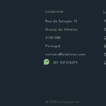
LuLaLivros
L
Rua da Estação 14
Granja do Ulmeiro
3130-080
Portugal
contato@lulalivros.com
P
351 937376379
L
© 2020 by LuLaLivros.