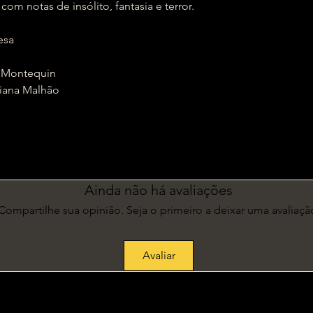
om notas de insólito, fantasia e terror.
esa
 Montequin
iana Malhão
Ainda não há avaliações
Compartilhe sua opinião. Seja o primeiro a deixar uma avaliaçã
Avaliar