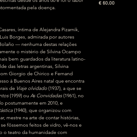
escritas desde os anos 60 e foi o labor
€
60,00
á atormentada pela doença.
sares, íntima de Alejandra Pizarnik,
 Luis Borges, admirada por autores
 Bolaño — nenhuma destas relações
ramente o mistério de Silvina Ocampo
ais bem guardados da literatura latino-
e das letras argentinas, Silvina
om Giorgio de Chirico e Fernand
esso à Buenos Aires natal que encontra
urais de
Viaje olvidado
(1937), a que se
ntos
(1959) ou
As Convidadas
(1961), no
ado postumamente em 2010, e
ástica
(1940), que organizou com
r, mestre na arte de contar histórias,
e fôssemos feitos de vidro, vê-nos e
do o teatro da humanidade com