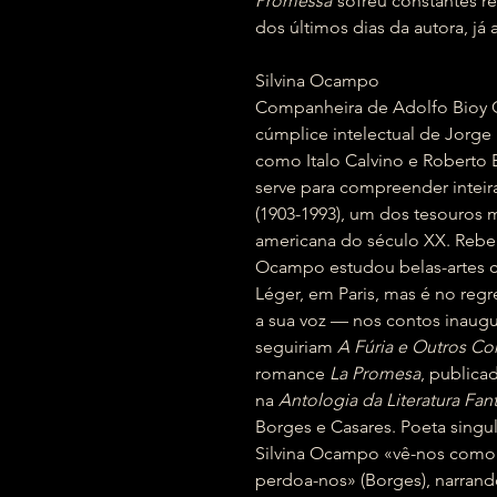
Promessa
sofreu constantes re
dos últimos dias da autora, j
Silvina Ocampo
Companheira de Adolfo Bioy Ca
cúmplice intelectual de Jorge
como Italo Calvino e Roberto
serve para compreender intei
(1903-1993), um dos tesouros m
americana do século XX. Rebeld
Ocampo estudou belas-artes c
Léger, em Paris, mas é no regr
a sua voz — nos contos inaug
seguiriam
A Fúria e Outros Co
romance
La Promesa
, public
na
Antologia da Literatura Fant
Borges e Casares. Poeta singula
Silvina Ocampo «vê-nos como s
perdoa-nos» (Borges), narran