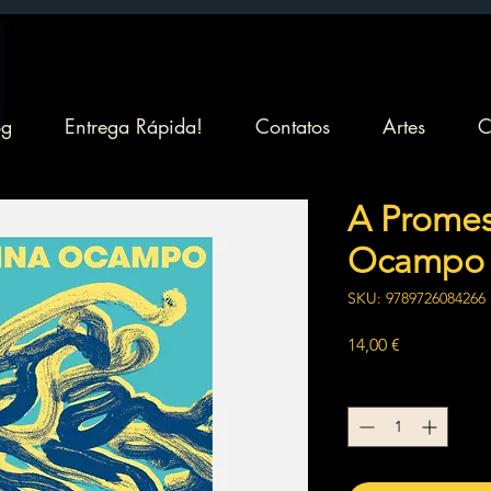
og
Entrega Rápida!
Contatos
Artes
C
A Promess
Ocampo
SKU: 9789726084266
Preço
14,00 €
Quantidade
*