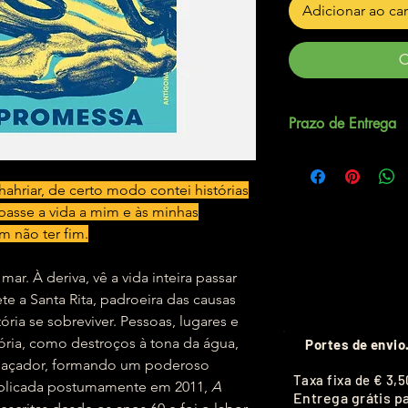
Adicionar ao ca
C
Prazo de Entrega
Até 7 dias úteis.
hriar, de certo modo contei histórias
asse a vida a mim e às minhas
m não ter fim.
r. À deriva, vê a vida inteira passar
e a Santa Rita, padroeira das causas
tória se sobreviver. Pessoas, lugares e
ria, como destroços à tona da água,
Portes de envio
eaçador, formando um poderoso
T
axa fixa de
€ 3,5
ublicada postumamente em 2011,
A
Entrega grátis p