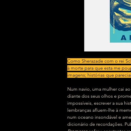
Como Sherazade com o rei Scha
à morte para que esta me poup
imagens; histórias que parecia
Num navio, uma mulher cai ao ma
diante dos seus olhos e promet
impossíveis, escrever a sua his
lembranças afluem-lhe à memó
num oceano insondável e am
dicionário de recordações. P