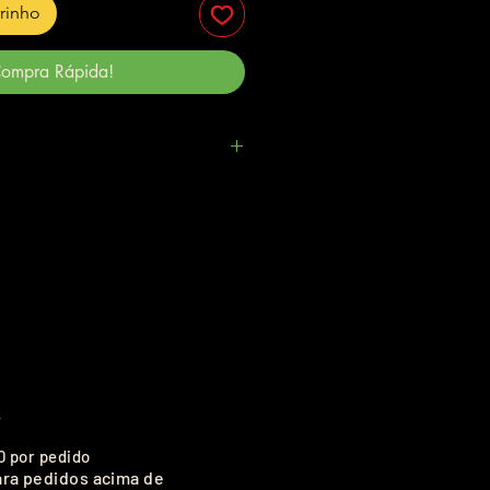
rrinho
ompra Rápida!
.
0 por pedido
ara pedidos acima de