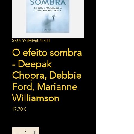
SKU: 9789896878788
O efeito sombra
- Deepak
Chopra, Debbie
Ford, Marianne
Williamson
Preço
17,70 €
Quantidade
*