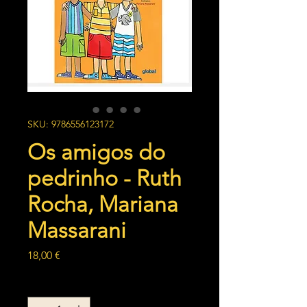
SKU: 9786556123172
Os amigos do
pedrinho - Ruth
Rocha, Mariana
Massarani
Preço
18,00 €
Quantidade
*