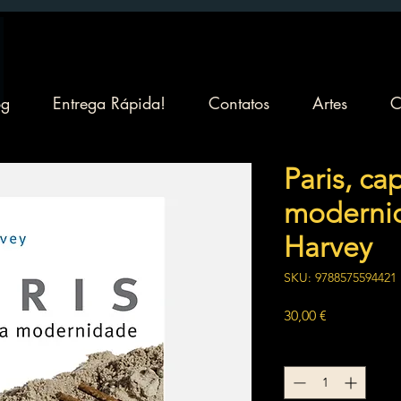
og
Entrega Rápida!
Contatos
Artes
C
Paris, ca
modernid
Harvey
SKU: 9788575594421
Preço
30,00 €
Quantidade
*