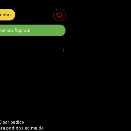
rrinho
ompra Rápida!
.
0 por pedido
ara pedidos acima de