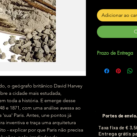
Adicionar ao ca
C
Prazo de Entrega
Até 5 dias úteis.
ado, o geógrafo britânico David Harvey
obre a cidade mais estudada,
m toda a história. E emerge desse
48 e 1871, com uma análise avessa ao
 'sua' Paris. Antes, une pontos já
Portes de envio
a inventiva e traça uma arquitetura
T
axa fixa de
€ 3,5
to - explicar por que Paris não precisa
Entrega grátis p