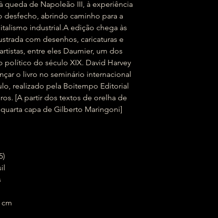
 à queda de Napoleão III, à experiência
 desfecho, abrindo caminho para a
italismo industrial.A edição chega às
 ilustrada com desenhos, caricaturas e
artistas, entre eles Daumier, um dos
o político do século XIX. David Harvey
nçar o livro no seminário internacional
o, realizado pela Boitempo Editorial
os. [A partir dos textos de orelha de
 quarta capa de Gilberto Maringoni]
5)
sil
s
 x 3 cm