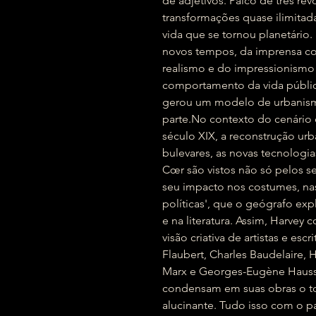
de adjetivos. Palco de três rev
transformações quase ilimitad
vida que se tornou planetári
novos tempos, da imprensa com
realismo e do impressionismo 
comportamento da vida pública
gerou um modelo de urbanism
parte.No contexto do cenário 
século XIX, a reconstrução u
bulevares, as novas tecnologias
Cœr são vistos não só pelos s
seu impacto nos costumes, nas
políticas', que o geógrafo exp
e na literatura. Assim, Harvey 
visão criativa de artistas e e
Flaubert, Charles Baudelaire,
Marx e Georges-Eugène Haussm
condensam em suas obras o torv
alucinante. Tudo isso com o p