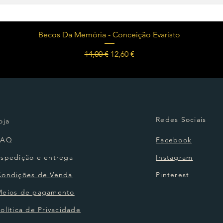
Visualização rápida
Becos Da Memória - Conceição Evaristo
Preço normal
Preço promocional
14,00 €
12,60 €
Redes Sociais
oja
FAQ
Facebook
Espedição e entrega
Instagram
Condições de Venda
Pinterest
Meios de pagamento
olítica de Privacidade