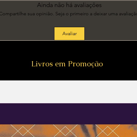
Ainda não há avaliações
Compartilhe sua opinião. Seja o primeiro a deixar uma avaliaçã
Avaliar
Livros em Promoção