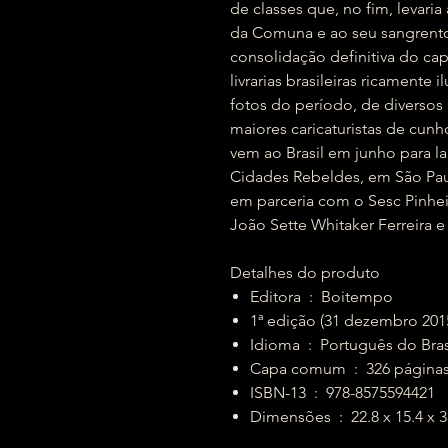
de classes que, no fim, levaria
da Comuna e ao seu sangrento
consolidação definitiva do cap
livrarias brasileiras ricamente
fotos do período, de diversos 
maiores caricaturistas de cunh
vem ao Brasil em junho para la
Cidades Rebeldes, em São Paul
em parceria com o Sesc Pinheir
João Sette Whitaker Ferreira e
Detalhes do produto
Editora ‏ : ‎ Boitempo
1ª edição (31 dezembro 201
Idioma ‏ : ‎ Português do Bra
Capa comum ‏ : ‎ 326 página
ISBN-13 ‏ : ‎ 978-8575594421
Dimensões ‏ : ‎ 22.8 x 15.4