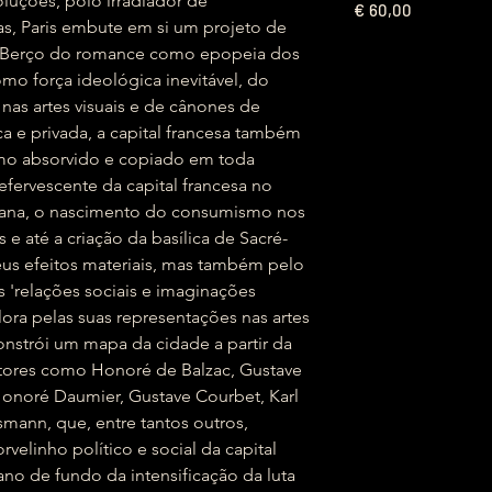
oluções, polo irradiador de
€
60,00
as, Paris embute em si um projeto de
o. Berço do romance como epopeia dos
o força ideológica inevitável, do
nas artes visuais e de cânones de
 e privada, a capital francesa também
o absorvido e copiado em toda
efervescente da capital francesa no
rbana, o nascimento do consumismo nos
 e até a criação da basílica de Sacré-
eus efeitos materiais, mas também pelo
 'relações sociais e imaginações
lora pelas suas representações nas artes
constrói um mapa da cidade a partir da
scritores como Honoré de Balzac, Gustave
 Honoré Daumier, Gustave Courbet, Karl
ann, que, entre tantos outros,
elinho político e social da capital
ano de fundo da intensificação da luta