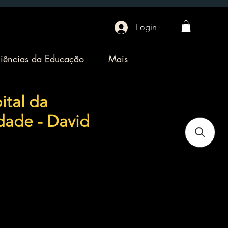
Login
iências da Educação
Mais
pital da
ade - David