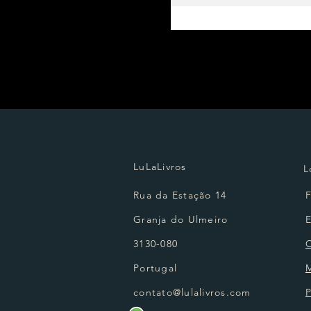
LuLaLivros
L
Rua da Estação 14
Granja do Ulmeiro
3130-080
Portugal
contato@lulalivros.com
P